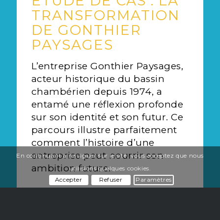
ÉTUDE DE CAS : LA
TRANSFORMATION
DE GONTHIER
PAYSAGES
L’entreprise Gonthier Paysages,
acteur historique du bassin
chambérien depuis 1974, a
entamé une réflexion profonde
sur son identité et son futur. Ce
parcours illustre parfaitement
comment l’histoire d’une
entreprise peut nourrir son
En continuant à naviguer sur le site, vous acceptez que nous
ambition future.
utilisions quelques cookies.
Accepter
Refuser
Paramètres
Phase 1 : l’exploration de
l’histoire avec le CODIR