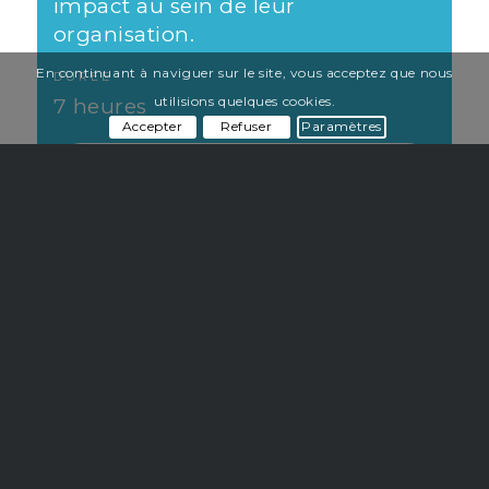
impact au sein de leur
organisation.
En continuant à naviguer sur le site, vous acceptez que nous
DURÉE
utilisions quelques cookies.
7 heures
Accepter
Refuser
Paramètres
TÉLÉCHARGEZ LE PROGRAMME DE
FORMATION
Vous souhaitez en savoir plus ou co-
créer votre formation avec Innov RH ?
PARLONS ENSEMBLE DE VOS