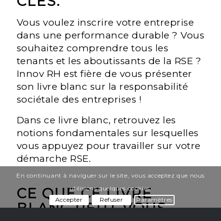
CLÉS.
Vous voulez inscrire votre entreprise
dans une performance durable ? Vous
souhaitez comprendre tous les
tenants et les aboutissants de la RSE ?
Innov RH est fière de vous présenter
son livre blanc sur la responsabilité
sociétale des entreprises !
Dans ce livre blanc, retrouvez les
notions fondamentales sur lesquelles
vous appuyez pour travailler sur votre
démarche RSE.
En continuant à naviguer sur le site, vous acceptez que nous
utilisions quelques cookies.
CE QUE CE LIVRE
Accepter
Refuser
Paramètres
BLANC PEUT VOUS