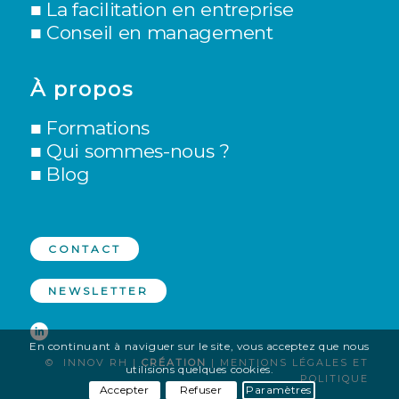
■ L
a facilitation en entreprise
■
Conseil en management
À propos
■
Formations
■
Qui sommes-nous ?
■
Blog
CONTACT
NEWSLETTER
En continuant à naviguer sur le site, vous acceptez que nous
© INNOV RH |
CRÉATION
|
MENTIONS LÉGALES ET
utilisions quelques cookies.
POLITIQUE
Accepter
Refuser
Paramètres