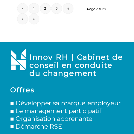
‹
1
2
3
4
Page 2 sur 7
›
»
Innov RH | Cabinet de
conseil en conduite
du changement
Offres
■ Développer sa marque employeur
■
Le management participatif
■
Organisation apprenante
■
Démarche RSE