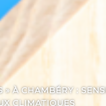
S » À CHAMBÉRY : SENS
UX CLIMATIQUES